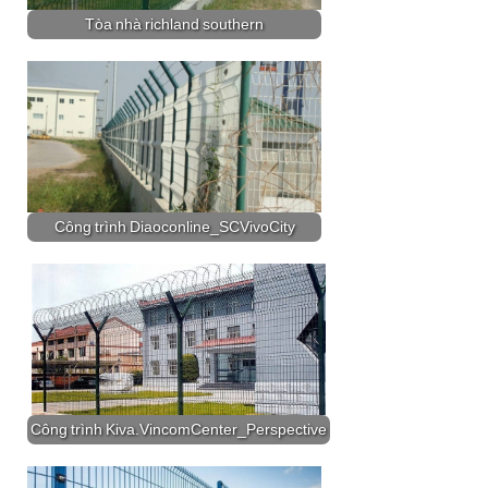
Tòa nhà richland southern
Công trình Diaoconline_SCVivoCity
Công trình Kiva.VincomCenter_Perspective