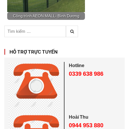
Công trình AEON MALL- Bình Dương
T
ì
m
k
HỖ TRỢ TRỰC TUYẾN
i
ế
Hotline
m
0339 638 986
c
h
o
:
Hoài Thu
0944 953 880