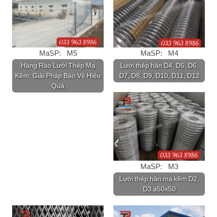
MaSP: M5
MaSP: M4
Hàng Rào Lưới Thép Mạ
Lưới thép hàn D4, D5, D6,
Kẽm: Giải Pháp Bảo Vệ Hiệu
D7, D8, D9, D10, D11, D12
Quả
MaSP: M3
Lưới thép hàn mạ kẽm D2,
D3 a50x50