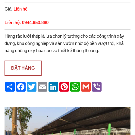
Giá:
Liên hệ
Liên hệ: 0944.953.880
Hàng rào lưới thép là lựa chọn lý tưởng cho các công trình xây
dựng, khu công nghiệp và sân vườn nhờ độ bền vượt trội, khả
năng chống oxy hóa cao và thiết kế thông thoáng.
ĐẶT HÀNG
S
F
T
E
L
P
W
G
V
h
a
w
m
i
i
h
m
i
a
c
i
a
n
n
a
a
b
r
e
t
i
k
t
t
i
e
e
b
t
l
e
e
s
l
r
o
e
d
r
A
o
r
I
e
p
k
n
s
p
t