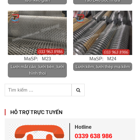
lưới kéo giãn
rào B40 bọc nhựa
MaSP: M23
MaSP: M24
Lưới mắt cáo, lưới bén, lưới
Lưới kẽm, lưới thép mạ kẽm
hình thoi
T
ì
m
k
HỖ TRỢ TRỰC TUYẾN
i
ế
Hotline
m
0339 638 986
c