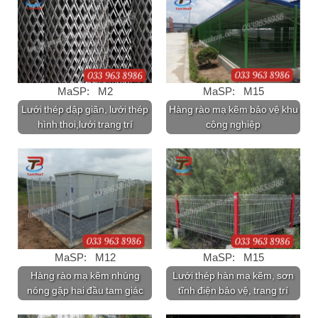
MaSP: M2
MaSP: M15
Lưới thép dập giãn, lưới thép
Hàng rào mạ kẽm bảo vệ khu
hình thoi,lưới trang trí
công nghiệp
MaSP: M12
MaSP: M15
Hàng rào mạ kẽm nhúng
Lưới thép hàn mạ kẽm, sơn
nóng gập hai đầu tam giác
tĩnh điện bảo vệ, trang trí