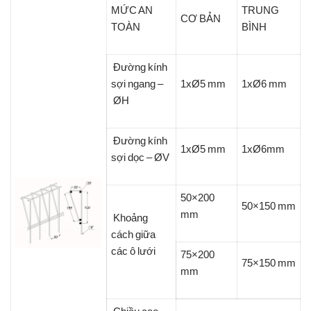
MỨC AN
TRUNG
CƠ BẢN
TOÀN
BÌNH
Đường kính
sợi ngang –
1xØ5 mm
1xØ6 mm
ØH
Đường kính
1xØ5 mm
1xØ6mm
sợi dọc – ØV
50×200
50×150 mm
mm
Khoảng
cách giữa
các ô lưới
75×200
75×150 mm
mm