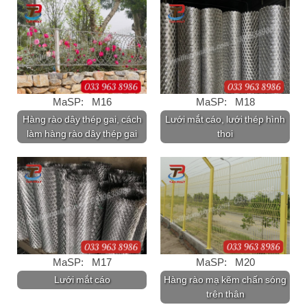
MaSP: M16
MaSP: M18
Hàng rào dây thép gai, cách
Lưới mắt cáo, lưới thép hình
làm hàng rào dây thép gai
thoi
MaSP: M17
MaSP: M20
Lưới mắt cáo
Hàng rào mạ kẽm chấn sóng
trên thân