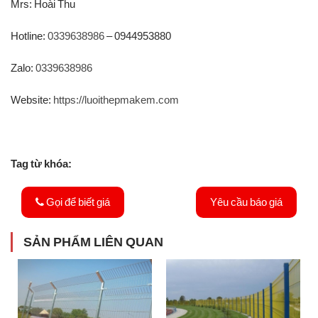
Mrs: Hoài Thu
Hotline:
0339638986
– 0944953880
Zalo:
0339638986
Website:
https://luoithepmakem.com
Tag từ khóa:
Gọi để biết giá
Yêu cầu báo giá
SẢN PHẨM LIÊN QUAN