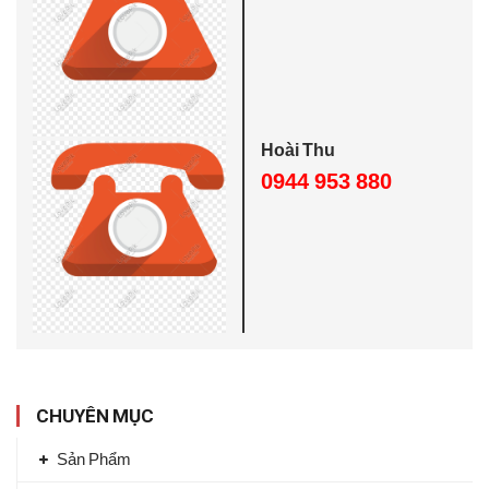
h
o
:
Hoài Thu
0944 953 880
CHUYÊN MỤC
Sản Phẩm