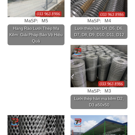
MaSP: M5
MaSP: M4
Hàng Rào Lưới Thép Mạ
Lưới thép hàn D4, D5, D6,
Kẽm: Giải Pháp Bảo Vệ Hiệu
D7, D8, D9, D10, D11, D12
Quả
MaSP: M3
Lưới thép hàn mạ kẽm D2,
D3 a50x50