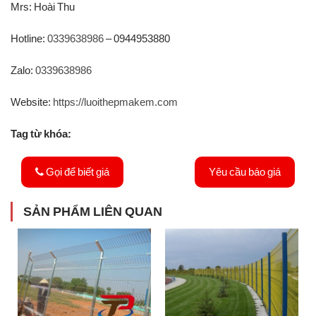
Mrs: Hoài Thu
Hotline:
0339638986
– 0944953880
Zalo:
0339638986
Website:
https://luoithepmakem.com
Tag từ khóa:
Gọi để biết giá
Yêu cầu báo giá
SẢN PHẨM LIÊN QUAN