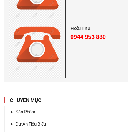
o
:
Hoài Thu
0944 953 880
CHUYÊN MỤC
Sản Phẩm
Dự Án Tiêu Biểu