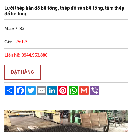
Lưới thép hàn đổ bê tông, thép đổ sàn bê tông, tấm thép
đổ bê tông
Mã SP: 83
Giá:
Liên hệ
Liên hệ: 0944.953.880
ĐẶT HÀNG
S
F
T
E
L
P
W
G
V
h
a
w
m
i
i
h
m
i
a
c
i
a
n
n
a
a
b
r
e
t
i
k
t
t
i
e
e
b
t
l
e
e
s
l
r
o
e
d
r
A
o
r
I
e
p
k
n
s
p
t