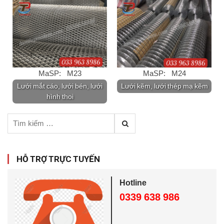
MaSP: M23
MaSP: M24
Lưới mắt cáo, lưới bén, lưới
Lưới kẽm, lưới thép mạ kẽm
hình thoi
T
ì
m
k
HỖ TRỢ TRỰC TUYẾN
i
ế
Hotline
m
0339 638 986
c
h