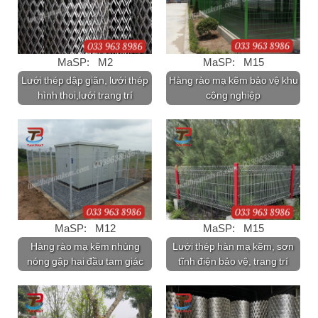
MaSP: M2
MaSP: M15
Lưới thép dập giãn, lưới thép
Hàng rào mạ kẽm bảo vệ khu
hình thoi,lưới trang trí
công nghiệp
MaSP: M12
MaSP: M15
Hàng rào mạ kẽm nhúng
Lưới thép hàn mạ kẽm, sơn
nóng gập hai đầu tam giác
tĩnh điện bảo vệ, trang trí