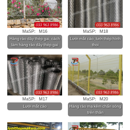
MaSP: M16
MaSP: M18
Hàng rào dây thép gai, cách
Lưới mắt cáo, lưới thép hình
làm hàng rào dây thép gai
thoi
MaSP: M17
MaSP: M20
Lưới mắt cáo
Hàng rào mạ kẽm chấn sóng
trên thân