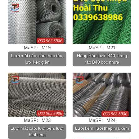
MaSP: M19
MaSP: M21
Lưới mắt cáo, sàn thao tác,
Hàng Rào Lưới B40, hàng
lưới kéo giãn
rào B40 bọc nhựa
MaSP: M23
MaSP: M24
Lưới mắt cáo, lưới bén, lưới
Lưới kẽm, lưới thép mạ kẽm
hình thoi