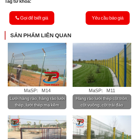
Tag từ khóa:
Gọi để biết giá
Yêu cầu báo giá
SẢN PHẨM LIÊN QUAN
MaSP: M14
MaSP: M11
Lưới hàng rào, hàng rào lưới
Hàng rào lưới thép cột tròn,
thép, lưới thép mạ kẽm
cột vuông, cột trái đào