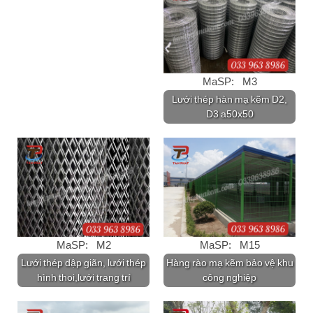
MaSP: M3
Lưới thép hàn mạ kẽm D2,
D3 a50x50
MaSP: M2
MaSP: M15
Lưới thép dập giãn, lưới thép
Hàng rào mạ kẽm bảo vệ khu
hình thoi,lưới trang trí
công nghiệp