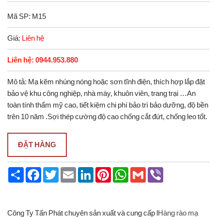
Mã SP: M15
Giá:
Liên hệ
Liên hệ: 0944.953.880
Mô tả: Mạ kẽm nhúng nóng hoặc sơn tĩnh điện, thích hợp lắp đặt
bảo vệ khu công nghiệp, nhà máy, khuôn viên, trang trại …An
toàn tính thẩm mỹ cao, tiết kiệm chi phí bảo trì bảo dưỡng, độ bền
trên 10 năm .Sợi thép cường độ cao chống cắt đứt, chống leo tốt.
ĐẶT HÀNG
S
F
T
E
L
P
W
G
V
h
a
w
m
i
i
h
m
i
a
c
i
a
n
n
a
a
b
r
e
t
i
k
t
t
i
e
e
b
t
l
e
e
s
l
r
o
e
d
r
A
Công Ty Tấn Phát chuyên sản xuất và cung cấp l
Hàng rào mạ