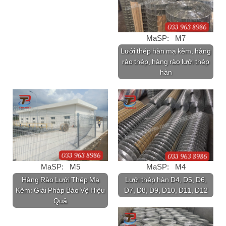
MaSP: M7
Lưới thép hàn mạ kẽm, hàng
rào thép, hàng rào lưới thép
hàn
MaSP: M5
MaSP: M4
Hàng Rào Lưới Thép Mạ
Lưới thép hàn D4, D5, D6,
Kẽm: Giải Pháp Bảo Vệ Hiệu
D7, D8, D9, D10, D11, D12
Quả