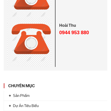
o
:
Hoài Thu
0944 953 880
CHUYÊN MỤC
Sản Phẩm
Dự Án Tiêu Biểu