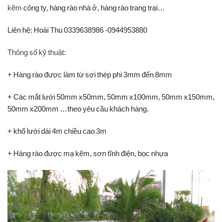
o
r
I
e
p
kẽm
công ty, hàng rào nhà ở, hàng rào trang trại…
k
n
s
p
t
Liên hệ: Hoài Thu 0339638986 -0944953880
Thông số kỹ thuật:
+ Hàng rào được làm từ sợi thép phi 3mm đến 8mm
+ Các mắt lưới 50mm x50mm, 50mm x100mm, 50mm x150mm,
50mm x200mm …theo yêu cầu khách hàng.
+ khổ lưới dài 4m chiều cao 3m
+ Hàng rào được mạ kẽm, sơn tĩnh điện, bọc nhựa