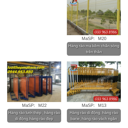
MaSP: M20
Hàng rào mạ kẽm chấn sóng
trên thân
MaSP: M22
MaSP: M13
Hàng rào lưới thép , hàng rào
Hàng rào di động, hàng rào
di động,hàng rào đẹp
barie, hàng rào vách ngăn