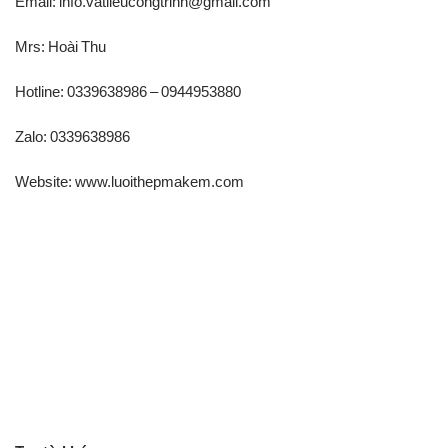
Email: info.vatlieucongtrinh@gmail.com
Mrs: Hoài Thu
Hotline: 0339638986 – 0944953880
Zalo: 0339638986
Website: www.luoithepmakem.com